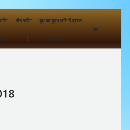
राशि”
मीन राशि”
बुध का कुम्भ राशि में प्रवेश
योगः
भद्र योगः-
018