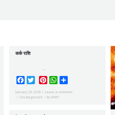
कर्क राशि
…
Facebook
Twitter
Pinterest
WhatsApp
Share
January 29, 2018
Leave a comment
Uncategorized
By
BWIT