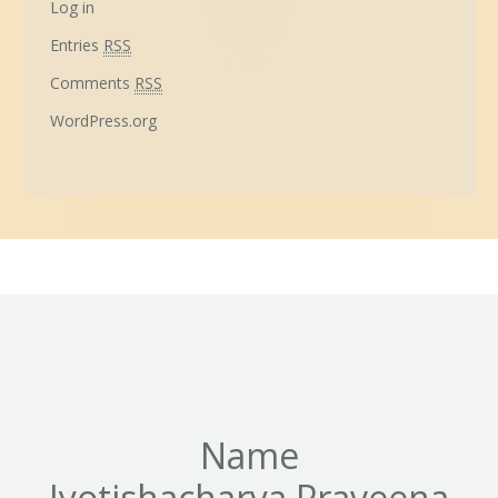
Log in
Entries
RSS
Comments
RSS
WordPress.org
Name
Jyotishacharya Praveena