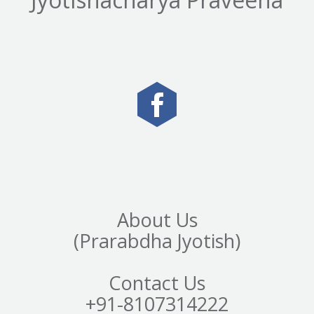
About Us
(Prarabdha Jyotish)
Contact Us
+91-8107314222