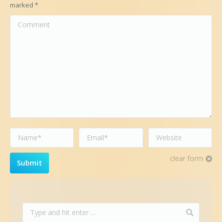
marked
*
Comment
Name *
Email *
Website
clear form
Submit